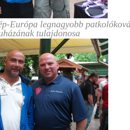
zép-Európa legnagyobb patkolókov
uházának tulajdonosa