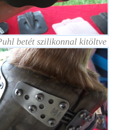
uhl betét szilikonnal kitöltve