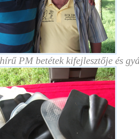
írű PM betétek kifejlesztője és gy