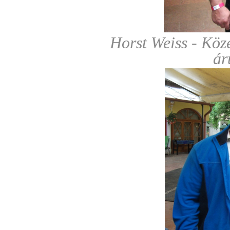
Horst Weiss - Kö
ár