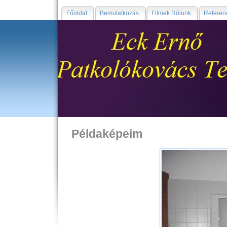
Főoldal
Bemutatkozás
Filmek Rólunk
Referen
Példaképeim