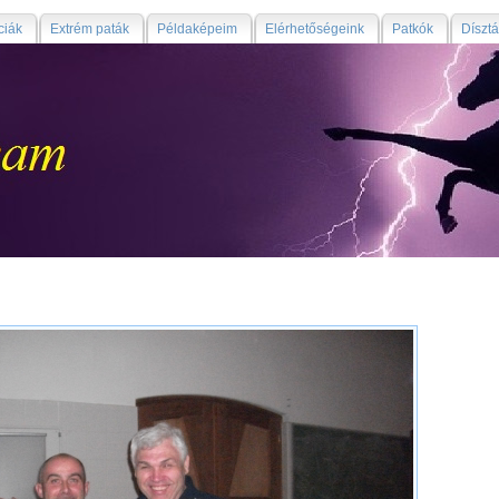
ciák
Extrém paták
Példaképeim
Elérhetőségeink
Patkók
Díszt