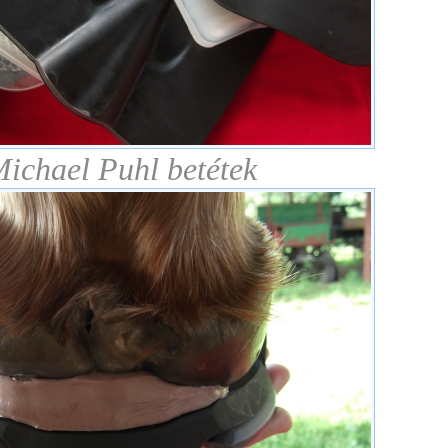
ichael Puhl betétek