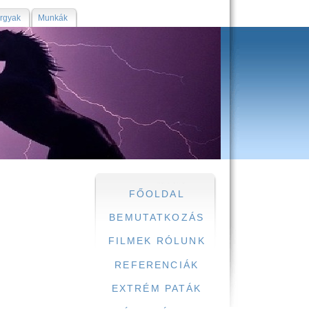
árgyak
Munkák
FŐOLDAL
BEMUTATKOZÁS
FILMEK RÓLUNK
REFERENCIÁK
EXTRÉM PATÁK