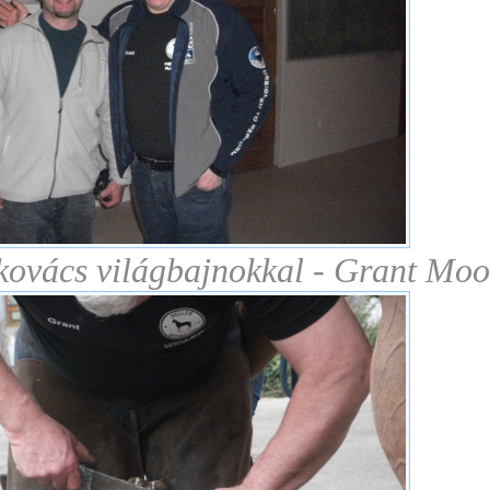
kovács világbajnokkal - Grant Moo